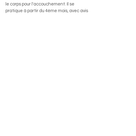
le corps pour l'accouchement. Il se
pratique à partir du 4ème mois, avec avis
médical, et jusqu’au terme. C'est une
excellente façon de prendre soin de soi
et de son bébé en développement
pendant cette période importante de la
vie.
En tant que praticien expérimenté, Chris
offre des massages de qualité
professionnelle, qui s’adressent à tous
(de l’adolescence au 4ème âge). Il utilise
une huile de massage de qualité
supérieure afin de garantir une
expérience relaxante et bénéfique de
son massage. Il se déplace chez vous
avec sa table de massage pour que vous
puissiez vous détendre dans votre propre
espace confortable et zen. Il peut aussi
vous recevoir chez lui dans un espace