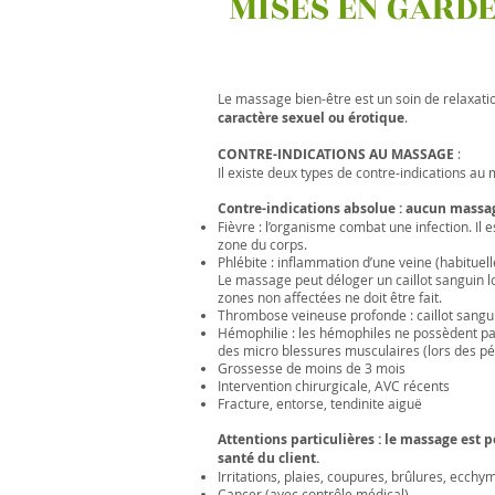
MISES EN GARD
Le massage bien-être est un soin de relaxati
caractère sexuel ou érotique
.
CONTRE-INDICATIONS AU MASSAGE
:
Il existe deux types de contre-indications au
Contre-indications absolue : aucun massag
Fièvre : l’organisme combat une infection. Il 
zone du corps.
Phlébite : inflammation d’une veine (habitue
Le massage peut déloger un caillot sanguin l
zones non affectées ne doit être fait.
Thrombose veineuse profonde : caillot sangui
Hémophilie : les hémophiles ne possèdent pas
des micro blessures musculaires (lors des pét
Grossesse de moins de 3 mois
Intervention chirurgicale, AVC récents
Fracture, entorse, tendinite aiguë
Attentions particulières : le massage est
santé du client.
Irritations, plaies, coupures, brûlures, ecchy
Cancer (avec contrôle médical)