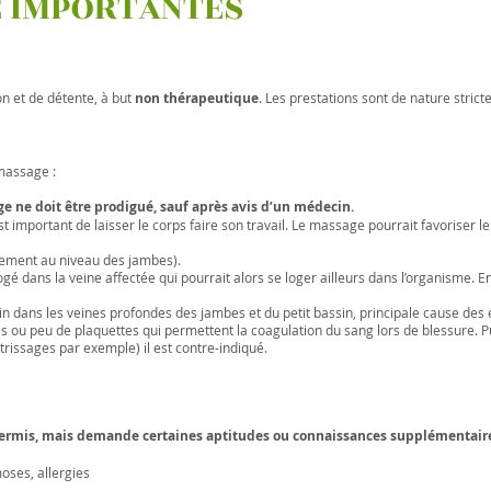
E IMPORTANTES
on et de détente, à but
non thérapeutique
. Les prestations sont de nature stric
 massage :
e ne doit être prodigué, sauf après avis d’un médecin.
est important de laisser le corps faire son travail. Le massage pourrait favoriser 
llement au niveau des jambes).
ogé dans la veine affectée qui pourrait alors se loger ailleurs dans l’organisme
n dans les veines profondes des jambes et du petit bassin, principale cause des
 ou peu de plaquettes qui permettent la coagulation du sang lors de blessure. P
rissages par exemple) il est contre-indiqué.
 permis, mais demande certaines aptitudes ou connaissances supplémentaires
moses, allergies